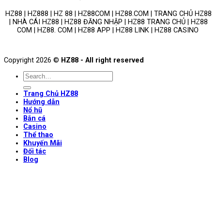
HZ88 | HZ888 | HZ 88 | HZ88COM | HZ88.COM | TRANG CHỦ HZ88
| NHÀ CÁI HZ88 | HZ88 ĐĂNG NHẬP | HZ88 TRANG CHỦ | HZ88
COM | HZ88. COM | HZ88 APP | HZ88 LINK | HZ88 CASINO
Copyright 2026 ©
HZ88 - All right reserved
Trang Chủ HZ88
Hướng dẫn
Nổ hũ
Bắn cá
Casino
Thể thao
Khuyến Mãi
Đối tác
Blog