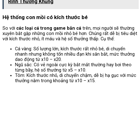
Rinh Thưởng Khủng
Hệ thống con mồi có kích thước bé
So với
các loại cá trong game bắn cá
trên, mọi người sẽ thường
xuyên bắt gặp những con mồi nhỏ bé hơn. Chúng rất dễ bị tiêu diệt
với kích thước nhỏ, ít máu và hệ số thưởng thấp. Cụ thể:
Cá vàng: Số lượng lớn, kích thước rất nhỏ bé, di chuyển
nhanh nhưng không tốn nhiều đạn khi săn bắt, mức thưởng
dao động từ x10 – x20.
Ngũ sắc: Có vẻ ngoài cực kỳ bắt mắt thường hay bơi theo
từng bầy, hệ số thưởng từ x5 – x10.
Tôm: Kích thước nhỏ, di chuyển chậm, dễ bị hạ gục với mức
thưởng nằm trong khoảng từ x10 – x15.