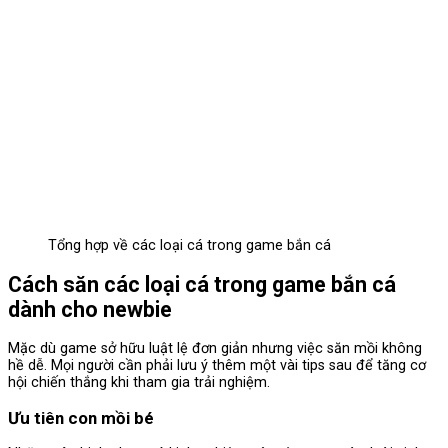
Tổng hợp về các loại cá trong game bắn cá
Cách săn các loại cá trong game bắn cá
dành cho newbie
Mặc dù game sở hữu luật lệ đơn giản nhưng việc săn mồi không
hề dễ. Mọi người cần phải lưu ý thêm một vài tips sau để tăng cơ
hội chiến thắng khi tham gia trải nghiệm.
Ưu tiên con mồi bé