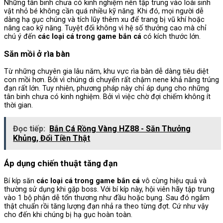
Những tân binh chưa có kinh nghiệm nên tập trung vào loài sinh
vật nhỏ bé không cần quá nhiều kỹ năng. Khi đó, mọi người dễ
dàng hạ gục chúng và tích lũy thêm xu để trang bị vũ khí hoặc
nâng cao kỹ năng. Tuyệt đối không vì hệ số thưởng cao mà chỉ
chú ý đến
các loại cá trong game bắn cá
có kích thước lớn.
Săn mồi ở rìa bàn
Từ những chuyên gia lâu năm, khu vực rìa bàn dễ dàng tiêu diệt
con mồi hơn. Bởi vì chúng di chuyển rất chậm nene khả năng trúng
đạn rất lớn. Tuy nhiên, phương pháp này chỉ áp dụng cho những
tân binh chưa có kinh nghiệm. Bởi vì việc chờ đợi chiếm không ít
thời gian.
Đọc tiếp:
Bắn Cá Rồng Vàng HZ88 - Săn Thưởng
Khủng, Đổi Tiền Thật
Áp dụng chiến thuật tăng đạn
Bí kíp săn
các loại cá trong game bắn cá
vô cùng hiệu quả và
thường sử dụng khi gặp boss. Với bí kíp này, hội viên hãy tập trung
vào 1 bộ phận dễ tổn thương như đầu hoặc bụng. Sau đó ngắm
thật chuẩn rồi tăng lượng đạn nhả ra theo từng đợt. Cứ như vậy
cho đến khi chúng bị hạ gục hoàn toàn.