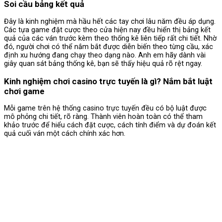
Soi cầu bảng kết quả
Đây là kinh nghiệm mà hầu hết các tay chơi lâu năm đều áp dụng.
Các tựa game đặt cược theo cửa hiện nay đều hiển thị bảng kết
quả của các ván trước kèm theo thống kê liên tiếp rất chi tiết. Nhờ
đó, người chơi có thể nắm bắt được diễn biến theo từng cầu, xác
định xu hướng đang chạy theo dạng nào. Anh em hãy dành vài
giây quan sát bảng thống kê, bạn sẽ thấy hiệu quả rõ rệt ngay.
Kinh nghiệm chơi casino trực tuyến là gì? Nắm bắt luật
chơi game
Mỗi game trên hệ thống casino trực tuyến đều có bộ luật được
mô phỏng chi tiết, rõ ràng. Thành viên hoàn toàn có thể tham
khảo trước để hiểu cách đặt cược, cách tính điểm và dự đoán kết
quả cuối ván một cách chính xác hơn.