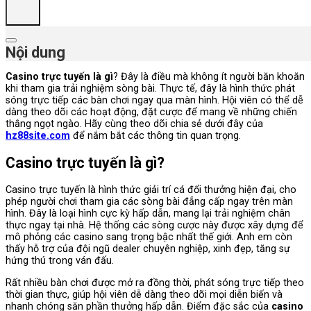
Nội dung
Casino trực tuyến là gì
? Đây là điều mà không ít người băn khoăn
khi tham gia trải nghiệm sòng bài. Thực tế, đây là hình thức phát
sóng trực tiếp các bàn chơi ngay qua màn hình. Hội viên có thể dễ
dàng theo dõi các hoạt động, đặt cược để mang về những chiến
thắng ngọt ngào. Hãy cùng theo dõi chia sẻ dưới đây của
hz88site.com
để nắm bắt các thông tin quan trọng.
Casino trực tuyến là gì?
Casino trực tuyến là hình thức giải trí cá đổi thưởng hiện đại, cho
phép người chơi tham gia các sòng bài đẳng cấp ngay trên màn
hình. Đây là loại hình cực kỳ hấp dẫn, mang lại trải nghiệm chân
thực ngay tại nhà. Hệ thống các sòng cược này được xây dựng để
mô phỏng các casino sang trọng bậc nhất thế giới. Anh em còn
thấy hỗ trợ của đội ngũ dealer chuyên nghiệp, xinh đẹp, tăng sự
hứng thú trong ván đấu.
Rất nhiều bàn chơi được mở ra đồng thời, phát sóng trực tiếp theo
thời gian thực, giúp hội viên dễ dàng theo dõi mọi diễn biến và
nhanh chóng săn phần thưởng hấp dẫn. Điểm đặc sắc của
casino