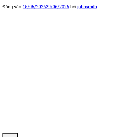
Đăng vào
15/06/2026
29/06/2026
bởi
johnsmith