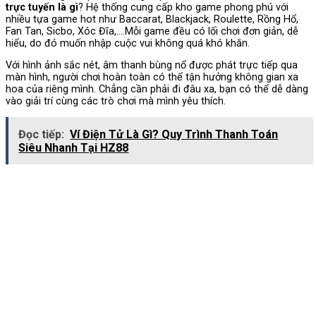
trực tuyến là gì
? Hệ thống cung cấp kho game phong phú với
nhiều tựa game hot như Baccarat, Blackjack, Roulette, Rồng Hổ,
Fan Tan, Sicbo, Xóc Đĩa,….Mỗi game đều có lối chơi đơn giản, dễ
hiểu, do đó muốn nhập cuộc vui không quá khó khăn.
Với hình ảnh sắc nét, âm thanh bùng nổ được phát trực tiếp qua
màn hình, người chơi hoàn toàn có thể tận hưởng không gian xa
hoa của riêng mình. Chẳng cần phải đi đâu xa, bạn có thể dễ dàng
vào giải trí cùng các trò chơi mà mình yêu thích.
Đọc tiếp:
Ví Điện Tử Là Gì? Quy Trình Thanh Toán
Siêu Nhanh Tại HZ88