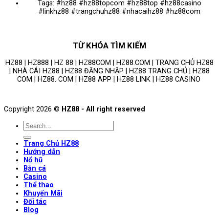
Tags: #hz88 #hz88topcom #hz88top #hz88casino
#linkhz88 #trangchuhz88 #nhacaihz88 #hz88com
TỪ KHÓA TÌM KIẾM
HZ88 | HZ888 | HZ 88 | HZ88COM | HZ88.COM | TRANG CHỦ HZ88
| NHÀ CÁI HZ88 | HZ88 ĐĂNG NHẬP | HZ88 TRANG CHỦ | HZ88
COM | HZ88. COM | HZ88 APP | HZ88 LINK | HZ88 CASINO
Copyright 2026 ©
HZ88 - All right reserved
Trang Chủ HZ88
Hướng dẫn
Nổ hũ
Bắn cá
Casino
Thể thao
Khuyến Mãi
Đối tác
Blog