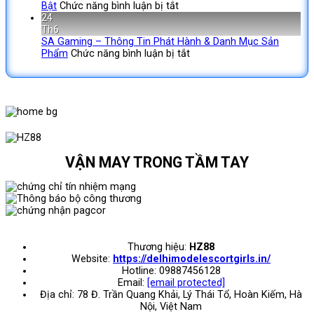
ở
Chín
Đa
Sòng
Bật
Chức năng bình luận bị tắt
Sexy
Cực
Dạng
Bài
24
Gaming
Hot
Trực
Th6
Có
Năm
Tuyến
SA Gaming – Thông Tin Phát Hành & Danh Mục Sản
Uy
2026
Chuyên
ở
Phẩm
Chức năng bình luận bị tắt
Tín
Nghiệp,
SA
Không?
An
Gaming
Truy
Toàn
–
Tìm
Thông
Trò
Tin
Chơi
Phát
Nổi
Hành
Bật
&
VẬN MAY TRONG TẦM TAY
Danh
Mục
Sản
Phẩm
Thương hiệu:
HZ88
Website:
https://delhimodelescortgirls.in/
Hotline: 09887456128
Email:
[email protected]
Địa chỉ: 78 Đ. Trần Quang Khải, Lý Thái Tổ, Hoàn Kiếm, Hà
Nội, Việt Nam