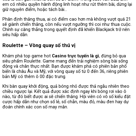
em có nhiều quyền hành động linh hoạt như rút thêm bài, dừng lại
giữ nguyên điểm, hoặc tách bài…
Phân định thắng thua, ai có điểm cao hơn mà không vượt quá 21
sẽ giành chiến thắng, còn nếu vượt ngưỡng thì coi như thua cuộc.
Chính sự căng thẳng trong quyết định đã khiến Blackjack trở nên
siêu hấp dẫn.
Roulette – Vòng quay số thú vị
Khám phá top game hot
Casino trực tuyến là gì
, đừng bỏ qua
siêu phẩm Roulette. Game mang đến trải nghiệm sòng bài sống
động và chân thực nhất. Bạn được khám phá có phiên bản phổ
biến là châu Âu và Mỹ, với vòng quay số từ 0 đến 36, riêng phiên
bản Mỹ có thêm ô 00 đặc trưng.
Khi bàn quay khởi động, quả bóng nhỏ được thả ngẫu nhiên theo
chiều ngược lại. Kết quả được xác định ngay khi bóng rơi vào ô
nào, từ đó biết được ai sẽ chiến thắng. Hội viên có vô số kiểu đặt
cược hấp dẫn như chọn số lẻ, số chẵn, màu đỏ, màu đen hay dự
đoán chính xác con số may mắn.