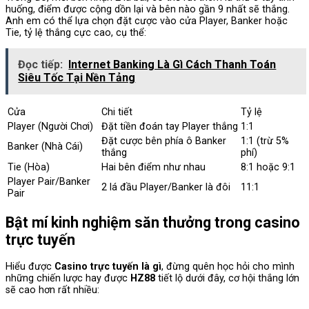
huống, điểm được cộng dồn lại và bên nào gần 9 nhất sẽ thắng.
Anh em có thể lựa chọn đặt cược vào cửa Player, Banker hoặc
Tie, tỷ lệ thắng cực cao, cụ thể:
Đọc tiếp:
Internet Banking Là Gì Cách Thanh Toán
Siêu Tốc Tại Nền Tảng
Cửa
Chi tiết
Tỷ lệ
Player (Người Chơi)
Đặt tiền đoán tay Player thắng
1:1
Đặt cược bên phía ô Banker
1:1 (trừ 5%
Banker (Nhà Cái)
thắng
phí)
Tie (Hòa)
Hai bên điểm như nhau
8:1 hoặc 9:1
Player Pair/Banker
2 lá đầu Player/Banker là đôi
11:1
Pair
Bật mí kinh nghiệm săn thưởng trong casino
trực tuyến
Hiểu được
Casino trực tuyến là gì
, đừng quên học hỏi cho mình
những chiến lược hay được
HZ88
tiết lộ dưới đây, cơ hội thắng lớn
sẽ cao hơn rất nhiều: