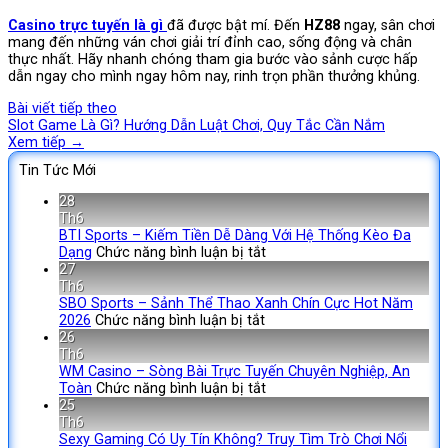
Casino trực tuyến là gì
đã được bật mí. Đến
HZ88
ngay, sân chơi
mang đến những ván chơi giải trí đỉnh cao, sống động và chân
thực nhất. Hãy nhanh chóng tham gia bước vào sảnh cược hấp
dẫn ngay cho mình ngay hôm nay, rinh trọn phần thưởng khủng.
Bài viết tiếp theo
Slot Game Là Gì? Hướng Dẫn Luật Chơi, Quy Tắc Cần Nắm
Xem tiếp →
Tin Tức Mới
28
Th6
BTI Sports – Kiếm Tiền Dễ Dàng Với Hệ Thống Kèo Đa
ở
Dạng
Chức năng bình luận bị tắt
BTI
27
Sports
Th6
–
SBO Sports – Sảnh Thể Thao Xanh Chín Cực Hot Năm
ở
Kiếm
2026
Chức năng bình luận bị tắt
SBO
Tiền
26
Sports
Dễ
Th6
–
Dàng
WM Casino – Sòng Bài Trực Tuyến Chuyên Nghiệp, An
Sảnh
Với
ở
Toàn
Chức năng bình luận bị tắt
Thể
Hệ
WM
25
Thao
Thống
Casino
Th6
Xanh
Kèo
–
Sexy Gaming Có Uy Tín Không? Truy Tìm Trò Chơi Nổi