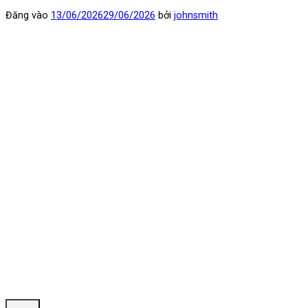
Đăng vào
13/06/2026
29/06/2026
bởi
johnsmith