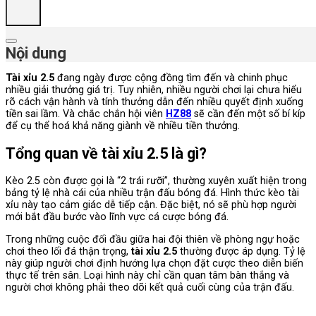
Nội dung
Tài xỉu 2.5
đang ngày được cộng đồng tìm đến và chinh phục
nhiều giải thưởng giá trị. Tuy nhiên, nhiều người chơi lại chưa hiểu
rõ cách vận hành và tính thưởng dẫn đến nhiều quyết định xuống
tiền sai lầm. Và chắc chắn hội viên
HZ88
sẽ cần đến một số bí kíp
để cụ thể hoá khả năng giành về nhiều tiền thưởng.
Tổng quan về tài xỉu 2.5 là gì?
Kèo 2.5 còn được gọi là “2 trái rưỡi”, thường xuyên xuất hiện trong
bảng tỷ lệ nhà cái của nhiều trận đấu bóng đá. Hình thức kèo tài
xỉu này tạo cảm giác dễ tiếp cận. Đặc biệt, nó sẽ phù hợp người
mới bắt đầu bước vào lĩnh vực cá cược bóng đá.
Trong những cuộc đối đầu giữa hai đội thiên về phòng ngự hoặc
chơi theo lối đá thận trọng,
tài xỉu 2.5
thường được áp dụng. Tỷ lệ
này giúp người chơi định hướng lựa chọn đặt cược theo diễn biến
thực tế trên sân. Loại hình này chỉ cần quan tâm bàn thắng và
người chơi không phải theo dõi kết quả cuối cùng của trận đấu.