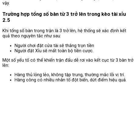
vậy.
Trường hợp tổng số bàn từ 3 trở lên trong kèo tài xỉu
2.5
Khi tổng số bàn trong trận là 3 trở lên, hệ thống sẽ xác định kết
quả theo nguyên tắc như sau:
Người chơi đặt cửa tài sẽ thắng trọn tiền
Người đặt Xỉu sẽ mất toàn bộ tiền cược.
Một số yếu tố có thể khiến trận đấu dễ rơi vào kết cục từ 3 bàn trở
lên:
Hàng thủ lỏng lẻo, không tập trung, thường mắc lỗi vị trí.
Hàng công có nhiều nhân tố đột biến, dứt điểm hiệu quả.